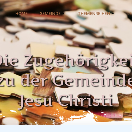
HOME
GEMEINDE
THEMENREIHEN
L
ie Zugehörigke
zu der Gemeind
Jesu Christi