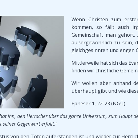
Wenn Christen zum erste
kommen, so fällt auch irg
Gemeinschaft man gehört. A
außergewöhnlich zu sein, d
gleichgesinnten und engen Ge
Mittlerweile hat sich das Eva
finden wir christliche Gemei
Wir wollen aber anhand der
überhaupt gibt und wie dies
Epheser 1, 22-23 (NGÜ)
er hat ihn, den Herrscher über das ganze Universum, zum Haupt der
it seiner Gegenwart erfüllt.“
istus von den Toten auferstanden ist und wieder zur Herrli