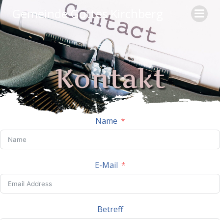
Zum
Gemeinde Gottes Kirchberg
Inhalt
springen
Kontakt
Name
E-Mail
Betreff