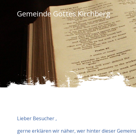
Zum
Inhalt
Gemeinde Gottes Kirchberg
springen
Lieber Besucher ,
gerne erklären wir näher, wer hinter dieser Gemei