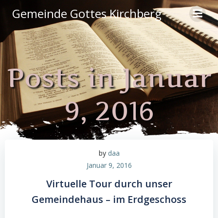
Zum
Gemeinde Gottes Kirchberg
Inhalt
springen
Posts in Januar
9, 2016
by
daa
Januar 9, 2016
Virtuelle Tour durch unser
Gemeindehaus – im Erdgeschoss